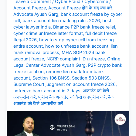
Leave a Comment
/
Cyber Fraud
/
Cybercrime
/
Account Freeze
,
Account Freeze होने के बाद क्या करे
,
Advocate Ayush Garg
,
bank account freeze by cyber
cell
,
bank account lien marking rules 2026
,
best
cyber lawyer India
,
Binance P2P bank freeze relief
,
cyber crime unfreeze letter format
,
full debit freeze
illegal 2026
,
how to stop cyber cell from freezing
entire account
,
how to unfreeze bank account
,
lien
mark removal process
,
MHA SOP 2026 bank
account freeze
,
NCRP complaint ID unfreeze
,
Online
Legal Center Advocate Ayush Garg
,
P2P crypto bank
freeze solution
,
remove lien mark from bank
account
,
Section 106 BNSS
,
Section 503 BNSS
,
Supreme Court judgment on account freeze 2026
,
unfreeze bank account in 7 days
,
अकाउंट को कैसे
अनफ्रीज करें
,
फ्रीज बैंक अकाउंट को कैसे अनफ्रीज करें
,
बैंक
अकाउंट को कैसे अनफ्रीज करें