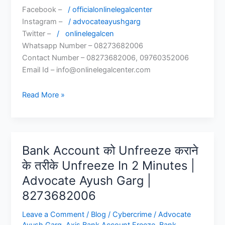
Facebook –
/ officialonlinelegalcenter
Instagram –
/ advocateayushgarg
Twitter –
/
onlinelegalcen
Whatsapp Number – 08273682006
Contact Number – 08273682006, 09760352006
Email Id – info@onlinelegalcenter.com
Supreme
Read More »
Court
Judgment
on
Bank
Bank Account को Unfreeze कराने
Account
के तरीके Unfreeze In 2 Minutes |
Freeze
Advocate Ayush Garg |
2026
|
8273682006
Advocate
Leave a Comment
/
Blog
/
Cybercrime
/
Advocate
Ayush