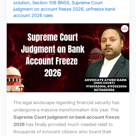
solution
,
Section 106 BNSS
,
Supreme Court
judgment on account freeze 2026
,
unfreeze bank
account 2026 rules
The legal landscape regarding financial security has
undergone a massive transformation this year. The
Supreme Court judgment on bank account freeze
2026
has finally provided much-needed relief to
thousands of innocent citizens who found their