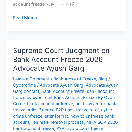
account freeze
हटाया जा सकता है।
फ्रीज
Read More »
बैंक
अकाउंट
को
कैसे
Supreme Court Judgment on
अनफ्रीज
Bank Account Freeze 2026 |
करें?
Advocate Ayush Garg
7
Din
Leave a Comment
/
Bank Account Freeze
,
Blog
/
Me
Cybercrime
/
Advocate Ayush Garg
,
Advocate Ayush
Unfreeze
Garg contact
,
Bank Account Freeze
,
bank account
Karne
freeze by cyber cell
,
Bank Account Freeze By Cyber
Ka
Crime
,
bank account unfreeze
,
best lawyer for bank
Legal
freeze India
,
Binance P2P bank freeze relief
,
cyber
crime unfreeze letter format
,
how to unfreeze bank
Tarika
account
,
lien mark removal process
,
MHA SOP 2026
bank account freeze
,
P2P crypto bank freeze