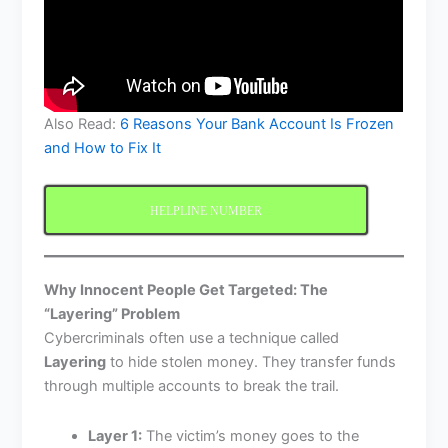
Also Read:
6 Reasons Your Bank Account Is Frozen
and How to Fix It
HELPLINE NUMBER
Why Innocent People Get Targeted: The
“Layering” Problem
Cybercriminals often use a technique called
Layering
to hide stolen money. They transfer funds
through multiple accounts to break the trail.
Layer 1:
The victim’s money goes to the