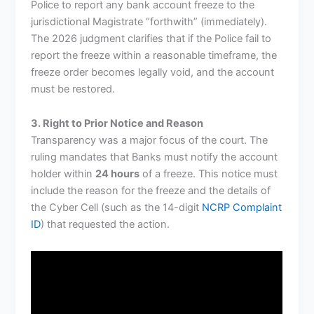
Police to report any bank account freeze to the
jurisdictional Magistrate “forthwith” (immediately).
The 2026 judgment clarifies that if the Police fail to
report the freeze within a reasonable timeframe, the
freeze order becomes legally void, and the account
must be restored.
3. Right to Prior Notice and Reason
Transparency was a major focus of the court. The
ruling mandates that Banks must notify the account
holder within
24 hours
of a freeze. This notice must
include the reason for the freeze and the details of
the Cyber Cell (such as the 14-digit
NCRP Complaint
ID
) that requested the action.