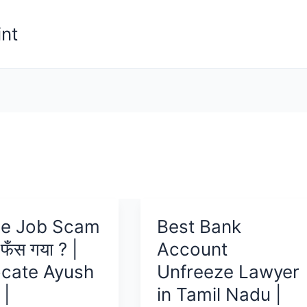
nt
ne Job Scam
Best Bank
ा फँस गया ? |
Account
cate Ayush
Unfreeze Lawyer
 |
in Tamil Nadu |