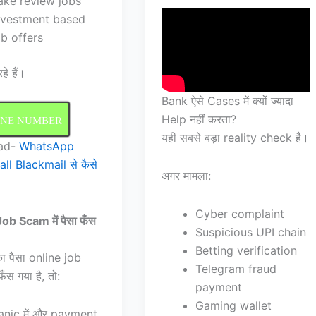
ake review jobs
nvestment based
ob offers
रहे हैं।
Bank ऐसे Cases में क्यों ज्यादा
Help नहीं करता?
INE NUMBER
यही सबसे बड़ा reality check है।
ead-
WhatsApp
ll Blackmail से कैसे
अगर मामला:
Cyber complaint
ob Scam में पैसा फँस
Suspicious UPI chain
Betting verification
 पैसा online job
Telegram fraud
ँस गया है, तो:
payment
Gaming wallet
anic में और payment