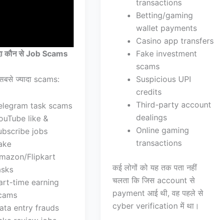
transactions
Betting/gaming
wallet payments
Casino app transfers
Fake investment
ादा कौन से Job Scams
scams
Suspicious UPI
सबसे ज्यादा scams:
credits
Third-party account
elegram task scams
dealings
ouTube like &
Online gaming
ubscribe jobs
transactions
ake
mazon/Flipkart
कई लोगों को यह तक पता नहीं
asks
चलता कि जिस account से
art-time earning
payment आई थी, वह पहले से
cams
cyber verification में था।
ata entry frauds