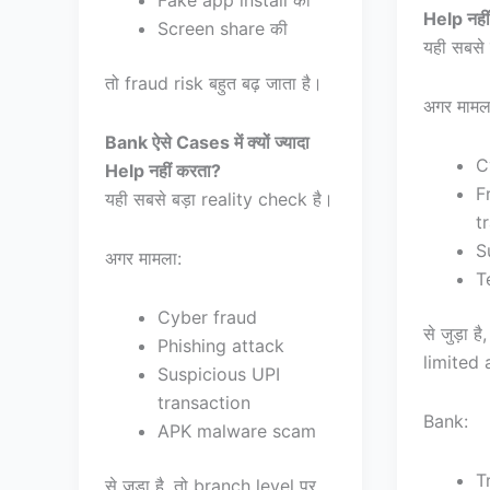
Fake app install की
Help नही
Screen share की
यही सबसे 
तो fraud risk बहुत बढ़ जाता है।
अगर मामल
Bank ऐसे Cases में क्यों ज्यादा
C
Help नहीं करता?
F
यही सबसे बड़ा reality check है।
t
S
अगर मामला:
T
Cyber fraud
से जुड़ा 
Phishing attack
limited 
Suspicious UPI
transaction
Bank:
APK malware scam
T
से जुड़ा है, तो branch level पर