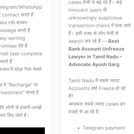
cases तेजी से बढ़ रहे हैं। कई
elegram/WhatsApp
innocent users भी
 contact करते हैं
unknowingly suspicious
ake HR बनकर
transaction chains में फंस जाते
essage करते हैं
हैं। इसी वजह से लोग तेजी से
asy earning
search कर रहे हैं —
Best
omises देते हैं
Bank Account Unfreeze
mall task complete
Lawyer in Tamil Nadu –
वाते हैं
Advocate Ayush Garg
रुआत में थोड़ा पैसा भेजते
Tamil Nadu में सबसे ज्यादा
द में “Recharge” या
Accounts क्यों Freeze हो रहे
nvestment” मांगते हैं
हैं?
आजकल सबसे ज्यादा cases इन
ीरे लोगों से हजारों-लाखों
वजहों से आ रहे हैं:
लवा लिए जाते हैं।
Telegram payment