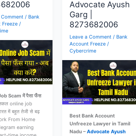
3682006
Advocate Ayush
Garg |
a Comment
/
Bank
8273682006
 Freeze
/
rime
Leave a Comment
/
Bank
Account Freeze
/
Cybercrime
ob Scam में पैसा फँस
कल online job
त में बहुत तेजी से बढ़
Best Bank Account
। Work From Home
Unfreeze Lawyer in Tamil
elegram earning
Nadu –
Advocate Ayush
part-time income