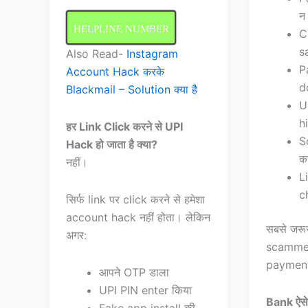
न 
HELPLINE NUMBER
C
sa
Also Read-
Instagram
P
Account Hack करके
d
Blackmail – Solution क्या है
U
hi
हर Link Click करने से UPI
S
Hack हो जाता है क्या?
कर
नहीं।
L
c
सिर्फ link पर click करने से हमेशा
account hack नहीं होता। लेकिन
सबसे जरूर
अगर:
scammer
payment 
आपने OTP डाला
UPI PIN enter किया
Bank ऐसे C