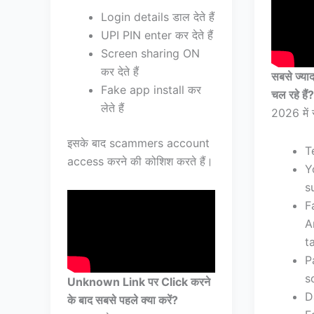
Login details डाल देते हैं
UPI PIN enter कर देते हैं
Screen sharing ON
कर देते हैं
सबसे ज्य
Fake app install कर
चल रहे हैं?
लेते हैं
2026 में 
इसके बाद scammers account
T
access करने की कोशिश करते हैं।
Y
s
F
A
t
P
s
Unknown Link पर Click करने
D
के बाद सबसे पहले क्या करें?