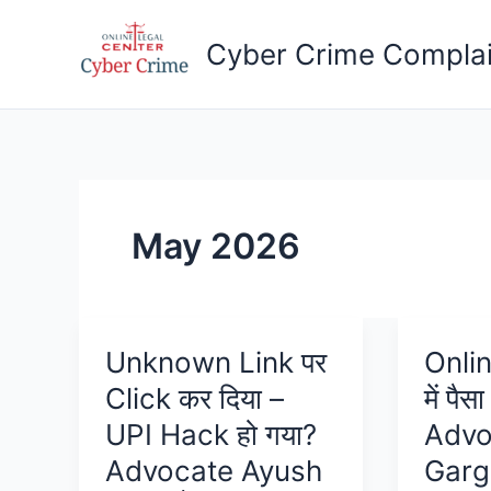
Skip
to
Cyber Crime Complai
content
May 2026
Unknown Link पर
Onli
Click कर दिया –
में पैस
UPI Hack हो गया?
Advo
Advocate Ayush
Garg