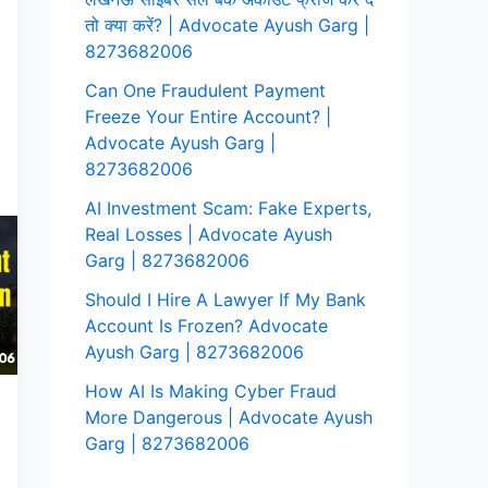
तो क्या करें? | Advocate Ayush Garg |
8273682006
Can One Fraudulent Payment
Freeze Your Entire Account? |
Advocate Ayush Garg |
8273682006
AI Investment Scam: Fake Experts,
Real Losses | Advocate Ayush
Garg | 8273682006
Should I Hire A Lawyer If My Bank
Account Is Frozen? Advocate
Ayush Garg | 8273682006
How AI Is Making Cyber Fraud
More Dangerous | Advocate Ayush
Garg | 8273682006