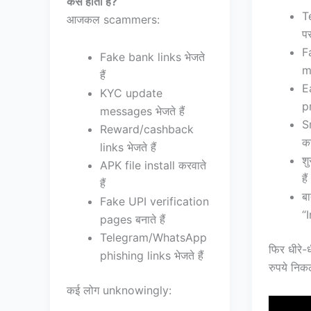
कैसे होता है?
T
आजकल scammers:
पर
F
Fake bank links भेजते
m
हैं
E
KYC update
pr
messages भेजते हैं
S
Reward/cashback
कर
links भेजते हैं
शु
APK file install करवाते
हैं
हैं
बा
Fake UPI verification
“I
pages बनाते हैं
Telegram/WhatsApp
फिर धीरे-ध
phishing links भेजते हैं
रुपये निक
कई लोग unknowingly: