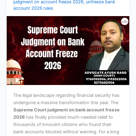
judgment on account freeze 2026
,
unfreeze bank
account 2026 rules
The legal landscape regarding financial security has
undergone a massive transformation this year. The
Supreme Court judgment on bank account freeze
2026
has finally provided much-needed relief to
thousands of innocent citizens who found their
bank accounts blocked without warning. For a long