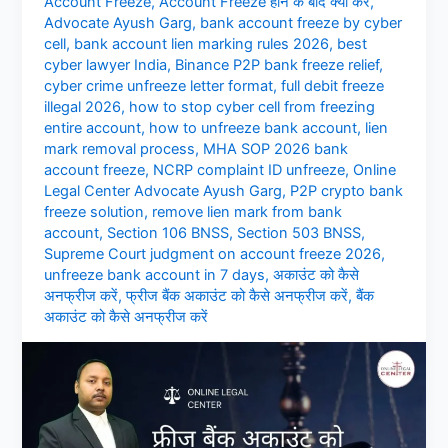
Account Freeze
,
Account Freeze होने के बाद क्या करे
,
Advocate Ayush Garg
,
bank account freeze by cyber
cell
,
bank account lien marking rules 2026
,
best
cyber lawyer India
,
Binance P2P bank freeze relief
,
cyber crime unfreeze letter format
,
full debit freeze
illegal 2026
,
how to stop cyber cell from freezing
entire account
,
how to unfreeze bank account
,
lien
mark removal process
,
MHA SOP 2026 bank
account freeze
,
NCRP complaint ID unfreeze
,
Online
Legal Center Advocate Ayush Garg
,
P2P crypto bank
freeze solution
,
remove lien mark from bank
account
,
Section 106 BNSS
,
Section 503 BNSS
,
Supreme Court judgment on account freeze 2026
,
unfreeze bank account in 7 days
,
अकाउंट को कैसे
अनफ्रीज करें
,
फ्रीज बैंक अकाउंट को कैसे अनफ्रीज करें
,
बैंक
अकाउंट को कैसे अनफ्रीज करें