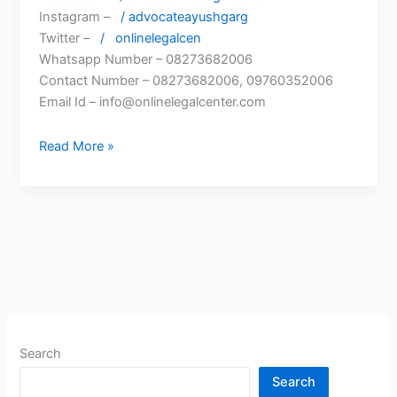
Instagram –
/ advocateayushgarg
Twitter –
/
onlinelegalcen
Whatsapp Number – 08273682006
Contact Number – 08273682006, 09760352006
Email Id – info@onlinelegalcenter.com
Supreme
Read More »
Court
Judgment
on
Bank
Account
Freeze
2026
|
Advocate
Search
Ayush
Garg
Search