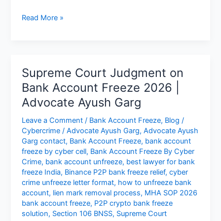
फ्रीज
Read More »
बैंक
अकाउंट
को
कैसे
Supreme Court Judgment on
अनफ्रीज
Bank Account Freeze 2026 |
करें?
Advocate Ayush Garg
7
Din
Leave a Comment
/
Bank Account Freeze
,
Blog
/
Me
Cybercrime
/
Advocate Ayush Garg
,
Advocate Ayush
Unfreeze
Garg contact
,
Bank Account Freeze
,
bank account
Karne
freeze by cyber cell
,
Bank Account Freeze By Cyber
Ka
Crime
,
bank account unfreeze
,
best lawyer for bank
Legal
freeze India
,
Binance P2P bank freeze relief
,
cyber
crime unfreeze letter format
,
how to unfreeze bank
Tarika
account
,
lien mark removal process
,
MHA SOP 2026
bank account freeze
,
P2P crypto bank freeze
solution
,
Section 106 BNSS
,
Supreme Court