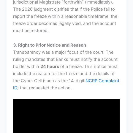
jurisdictional Magistrate “forthwith” (immediately).
The 2026 judgment clarifies that if the Police fail to
report the freeze within a reasonable timeframe, the
freeze order becomes legally void, and the account
must be restored.
3. Right to Prior Notice and Reason
Transparency was a major focus of the court. The
ruling mandates that Banks must notify the account
holder within
24 hours
of a freeze. This notice must
include the reason for the freeze and the details of
the Cyber Cell (such as the 14-digit
NCRP Complaint
ID
) that requested the action.