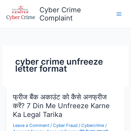
Skip
Cyber Crime
to
Complaint
content
Main
Men
cyber crime unfreeze
letter format
फ्रीज बैंक अकाउंट को कैसे अनफ्रीज
करें? 7 Din Me Unfreeze Karne
Ka Legal Tarika
Leave a Comment
/
Cyber Fraud
/
Cybercrime
/