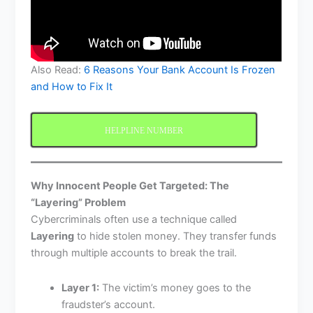
Also Read:
6 Reasons Your Bank Account Is Frozen
and How to Fix It
HELPLINE NUMBER
Why Innocent People Get Targeted: The
“Layering” Problem
Cybercriminals often use a technique called
Layering
to hide stolen money. They transfer funds
through multiple accounts to break the trail.
Layer 1:
The victim’s money goes to the
fraudster’s account.