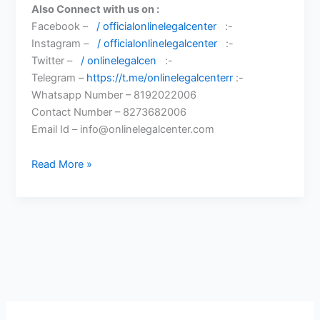
Also Connect with us on :
Facebook –
/ officialonlinelegalcenter
:-
Instagram –
/ officialonlinelegalcenter
:-
Twitter –
/ onlinelegalcen
:-
Telegram –
https://t.me/onlinelegalcenterr
:-
Whatsapp Number – 8192022006
Contact Number – 8273682006
Email Id – info@onlinelegalcenter.com
Bank
Read More »
Account
Freeze
होने
पर
Bank
Account
माइनस
में
Show