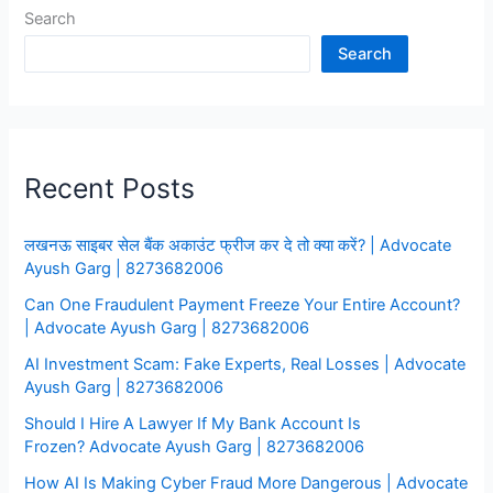
Search
हो
रहा
Search
है
तो
क्या
करे
Recent Posts
|
Advocate
Ayush
लखनऊ साइबर सेल बैंक अकाउंट फ्रीज कर दे तो क्या करें? | Advocate
Garg
Ayush Garg | 8273682006
|
Can One Fraudulent Payment Freeze Your Entire Account?
8273682006
| Advocate Ayush Garg | 8273682006
AI Investment Scam: Fake Experts, Real Losses | Advocate
Ayush Garg | 8273682006
Should I Hire A Lawyer If My Bank Account Is
Frozen? Advocate Ayush Garg | 8273682006
How AI Is Making Cyber Fraud More Dangerous | Advocate