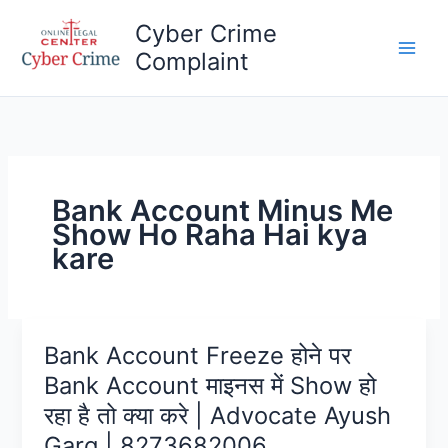
Skip
Cyber Crime
to
Complaint
content
Main
Men
Bank Account Minus Me
Show Ho Raha Hai kya
kare
Bank Account Freeze होने पर
Bank Account माइनस में Show हो
रहा है तो क्या करे | Advocate Ayush
Garg | 8273682006