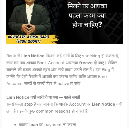
Bank से
Lien Notice
मिलना कई लोगों के लिए shocking हो सकता है,
खासकर जब आपका Bank Account अचानक
freeze
हो जाए। लेकिन
घबराने की बजाय आपको तुरंत और सही कदम उठाने होते हैं। इस Blog में
जानेंगे कि ऐसी स्थिति में आपको क्या करना चाहिए ताकि आपका Bank
Account जल्दी से जल्दी फिर से active हो सके।
Lien Notice क्यों जारी किया गया — पहले समझें
सबसे पहला step है यह जानना कि आपके Account पर
Lien Notice
क्यों
लगा है। इसके कुछ common reasons हो सकते हैं:
बकाया
loan
का payment ना करना