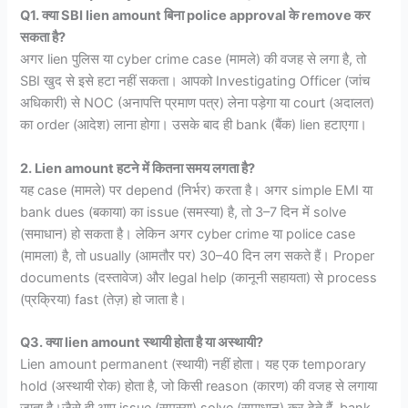
Q1. क्या SBI lien amount बिना police approval
के remove कर
सकता है
?
अगर lien पुलिस या cyber crime case (मामले) की वजह से लगा है, तो
SBI खुद से इसे हटा नहीं सकता। आपको Investigating Officer (जांच
अधिकारी) से NOC (अनापत्ति प्रमाण पत्र) लेना पड़ेगा या court (अदालत)
का order (आदेश) लाना होगा। उसके बाद ही bank (बैंक) lien हटाएगा।
2. Lien amount हटने में कितना समय लगता है?
यह case (मामले) पर depend (निर्भर) करता है। अगर simple EMI या
bank dues (बकाया) का issue (समस्या) है, तो 3–7 दिन में solve
(समाधान) हो सकता है। लेकिन अगर cyber crime या police case
(मामला) है, तो usually (आमतौर पर) 30–40 दिन लग सकते हैं। Proper
documents (दस्तावेज) और legal help (कानूनी सहायता) से process
(प्रक्रिया) fast (तेज़) हो जाता है।
Q3. क्या lien amount स्थायी होता है या अस्थायी?
Lien amount permanent (स्थायी) नहीं होता। यह एक temporary
hold (अस्थायी रोक) होता है, जो किसी reason (कारण) की वजह से लगाया