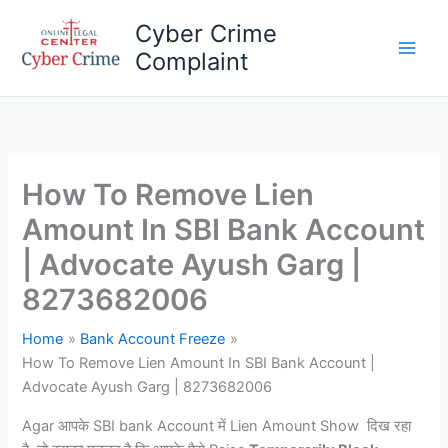
Skip
Cyber Crime
to
Complaint
content
Main
Men
How To Remove Lien
Amount In SBI Bank Account
| Advocate Ayush Garg |
8273682006
Home
Bank Account Freeze
How To Remove Lien Amount In SBI Bank Account |
Advocate Ayush Garg | 8273682006
Agar आपके SBI bank Account में Lien Amount Show दिख रहा