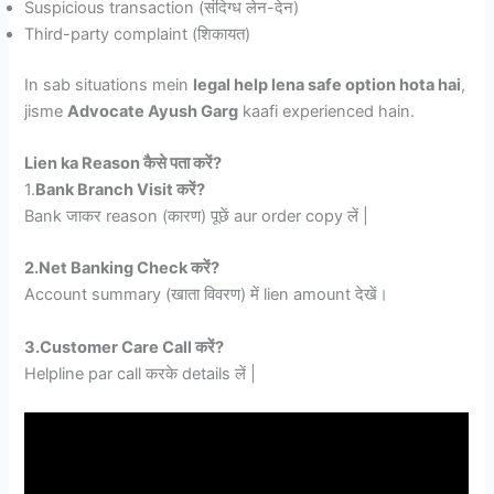
Suspicious transaction (संदिग्ध लेन-देन)
Third-party complaint (शिकायत)
In sab situations mein
legal help lena safe option hota hai
,
jisme
Advocate Ayush Garg
kaafi experienced hain.
Lien ka Reason
कैसे पता करें?
1.
Bank Branch Visit
करें?
Bank जाकर reason (कारण) पूछें aur order copy लें |
2.Net Banking Check
करें?
Account summary (खाता विवरण) में lien amount देखें।
3.Customer Care Call
करें?
Helpline par call करके details लें |