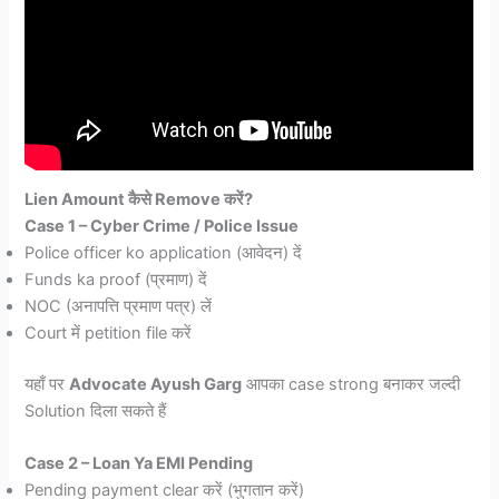
Lien Amount
कैसे
Remove
करें?
Case 1 – Cyber Crime / Police Issue
Police officer ko application (आवेदन) दें
Funds ka proof (प्रमाण) दें
NOC (अनापत्ति प्रमाण पत्र) लें
Court में petition file
करें
यहाँ पर
Advocate Ayush Garg
आपका case strong बनाकर जल्दी
Solution दिला सकते हैं
Case 2 – Loan Ya EMI Pending
Pending payment clear
करें
(भुगतान करें)