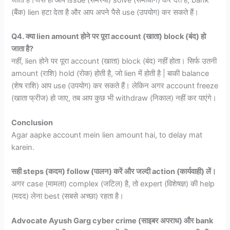
जाता है।जैसे ही आप issue (समस्या) solve (समाधान) कर देते हैं, bank
(बैंक) lien हटा देता है और आप अपने पैसे use (उपयोग) कर सकते हैं।
Q4. क्या lien amount होने पर पूरा account (खाता) block (बंद) हो
जाता है?
नहीं, lien होने पर पूरा account (खाता) block (बंद) नहीं होता। सिर्फ उतनी
amount (राशि) hold (रोक) होती है, जो lien में होती है | बाकी balance
(शेष राशि) आप use (उपयोग) कर सकते हैं। लेकिन अगर account freeze
(खाता फ्रीज) हो जाए, तब आप कुछ भी withdraw (निकाल) नहीं कर पाएंगे।
Conclusion
Agar aapke account mein lien amount hai, to delay mat
karein.
सही steps (कदम) follow (पालन) करें और जल्दी action (कार्यवाही) लें।
अगर case (मामला) complex (जटिल) है, तो expert (विशेषज्ञ) की help
(मदद) लेना best (सबसे अच्छा) रहता है।
Advocate Ayush Garg cyber crime (साइबर अपराध) और bank