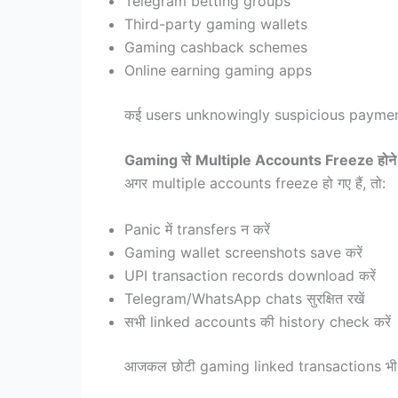
Telegram betting groups
Third-party gaming wallets
Gaming cashback schemes
Online earning gaming apps
कई users unknowingly suspicious payment ch
Gaming से
Multiple Accounts Freeze होने पर
अगर multiple accounts freeze हो गए हैं, तो:
Panic में transfers न करें
Gaming wallet screenshots save करें
UPI transaction records download करें
Telegram/WhatsApp chats सुरक्षित रखें
सभी linked accounts की history check करें
आजकल छोटी gaming linked transactions भी c