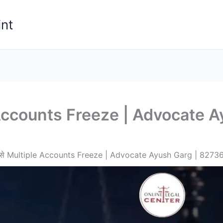
nt
Accounts Freeze | Advocate A
से Multiple Accounts Freeze | Advocate Ayush Garg | 827