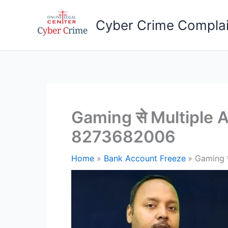
Skip
to
Cyber Crime Complai
content
Gaming से Multiple 
8273682006
Home
Bank Account Freeze
Gaming 