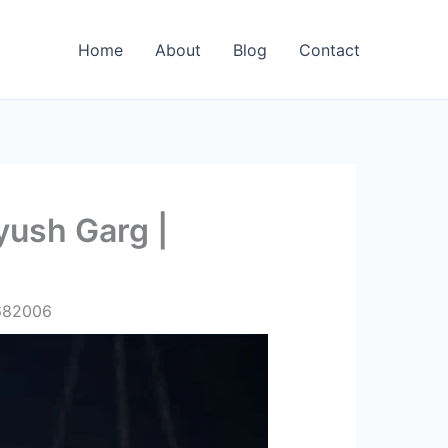
Home
About
Blog
Contact
yush Garg |
3682006