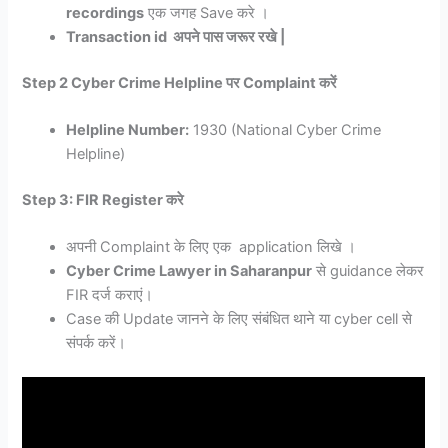
recordings
एक जगह Save करे ।
Transaction id अपने पास जरूर रखे |
Step 2 Cyber Crime Helpline पर Complaint करें
Helpline Number:
1930 (National Cyber Crime
Helpline)
Step 3: FIR Register करे
अपनी Complaint के लिए एक application लिखे ।
Cyber Crime Lawyer in Saharanpur
से guidance लेकर
FIR दर्ज कराएं।
Case की Update जानने के लिए संबंधित थाने या cyber cell से
संपर्क करें।