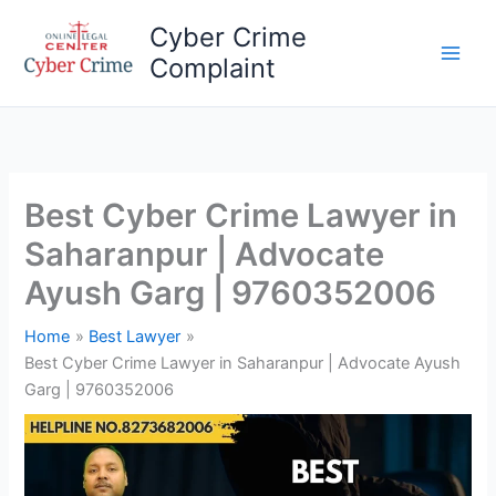
Skip
Cyber Crime
to
Complaint
content
Main
Men
Best Cyber Crime Lawyer in
Saharanpur | Advocate
Ayush Garg | 9760352006
Home
Best Lawyer
Best Cyber Crime Lawyer in Saharanpur | Advocate Ayush
Garg | 9760352006