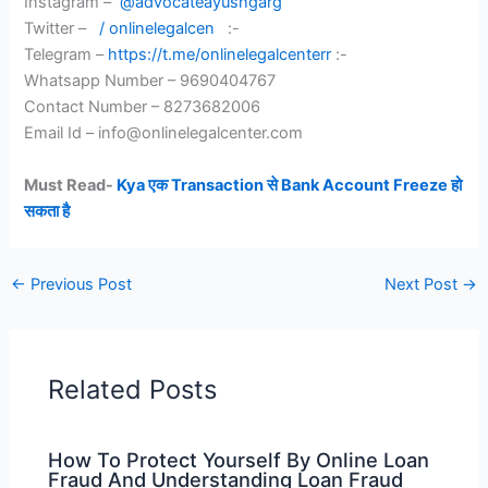
Instagram –
@advocateayushgarg
Twitter –
/ onlinelegalcen
:-
Telegram –
https://t.me/onlinelegalcenterr
:-
Whatsapp Number – 9690404767
Contact Number – 8273682006
Email Id – info@onlinelegalcenter.com
Must Read-
Kya एक Transaction से Bank Account Freeze हो
सकता है
←
Previous Post
Next Post
→
Related Posts
How To Protect Yourself By Online Loan
Fraud And Understanding Loan Fraud