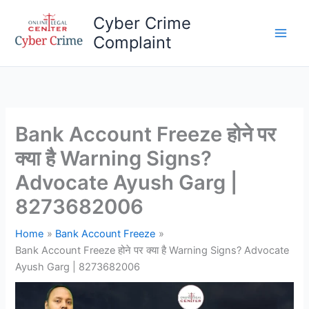
Skip
Cyber Crime
to
Complaint
content
Main
Men
Bank Account Freeze होने पर
क्या है Warning Signs?
Advocate Ayush Garg |
8273682006
Home
Bank Account Freeze
Bank Account Freeze होने पर क्या है Warning Signs? Advocate
Ayush Garg | 8273682006