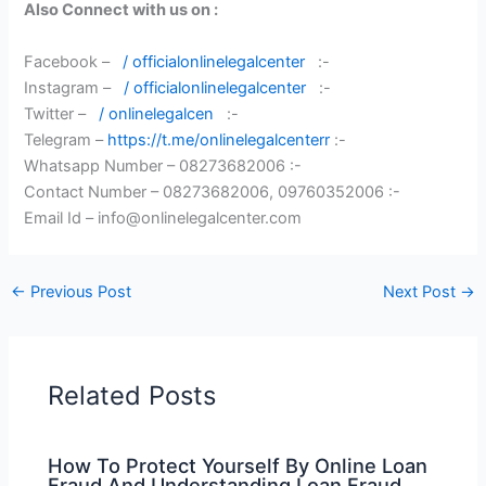
Also Connect with us on :
Facebook –
/ officialonlinelegalcenter
:-
Instagram –
/ officialonlinelegalcenter
:-
Twitter –
/ onlinelegalcen
:-
Telegram –
https://t.me/onlinelegalcenterr
:-
Whatsapp Number – 08273682006 :-
Contact Number – 08273682006, 09760352006 :-
Email Id – info@onlinelegalcenter.com
←
Previous Post
Next Post
→
Related Posts
How To Protect Yourself By Online Loan
Fraud And Understanding Loan Fraud