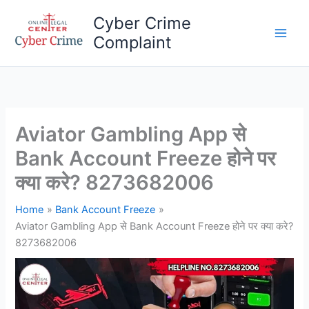
Skip
Cyber Crime
to
Complaint
content
Main
Men
Aviator Gambling App से
Bank Account Freeze होने पर
क्या करे? 8273682006
Home
Bank Account Freeze
Aviator Gambling App से Bank Account Freeze होने पर क्या करे?
8273682006