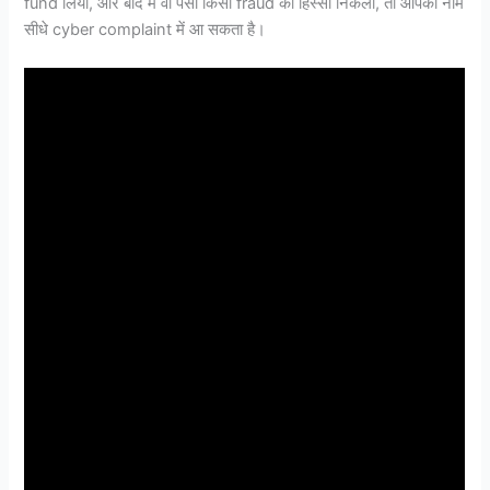
fund लिया, और बाद में वो पैसा किसी fraud का हिस्सा निकला, तो आपका नाम
सीधे cyber complaint में आ सकता है।