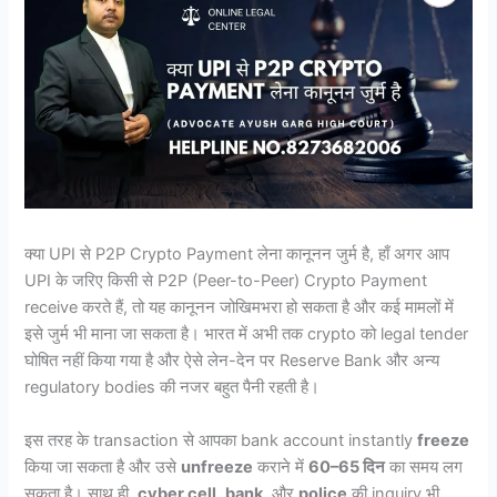
क्या UPI से P2P Crypto Payment लेना कानूनन जुर्म है, हाँ अगर आप
UPI के जरिए किसी से P2P (Peer-to-Peer) Crypto Payment
receive करते हैं, तो यह कानूनन जोखिमभरा हो सकता है और कई मामलों में
इसे जुर्म भी माना जा सकता है। भारत में अभी तक crypto को legal tender
घोषित नहीं किया गया है और ऐसे लेन-देन पर Reserve Bank और अन्य
regulatory bodies की नजर बहुत पैनी रहती है।
इस तरह के transaction से आपका bank account instantly
freeze
किया जा सकता है और उसे
unfreeze
कराने में
60–65 दिन
का समय लग
सकता है। साथ ही,
cyber cell
,
bank
, और
police
की inquiry भी