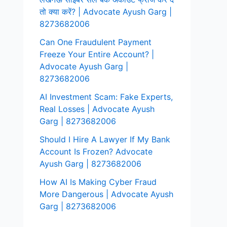
तो क्या करें? | Advocate Ayush Garg |
8273682006
Can One Fraudulent Payment
Freeze Your Entire Account? |
Advocate Ayush Garg |
8273682006
AI Investment Scam: Fake Experts,
Real Losses | Advocate Ayush
Garg | 8273682006
Should I Hire A Lawyer If My Bank
Account Is Frozen? Advocate
Ayush Garg | 8273682006
How AI Is Making Cyber Fraud
More Dangerous | Advocate Ayush
Garg | 8273682006