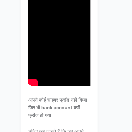
आपने
कोई
साइबर
फ्रॉड
नहीं
किया
फिर भी
bank account
क्यों
फ्रीज
हो
गया
चलिए अब जानते हैं कि जब आपने