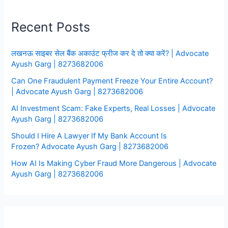
क्या
Recent Posts
करे
लखनऊ साइबर सेल बैंक अकाउंट फ्रीज कर दे तो क्या करें? | Advocate
Ayush Garg | 8273682006
Can One Fraudulent Payment Freeze Your Entire Account?
| Advocate Ayush Garg | 8273682006
AI Investment Scam: Fake Experts, Real Losses | Advocate
Ayush Garg | 8273682006
Should I Hire A Lawyer If My Bank Account Is
Frozen? Advocate Ayush Garg | 8273682006
How AI Is Making Cyber Fraud More Dangerous | Advocate
Ayush Garg | 8273682006