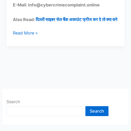
E-Mail: info@cybercrimecomplaint.online
Also Read:
दिल्ली साइबर सेल बैंक अकाउंट फ्रीज कर दे तो क्या करे
बैंक
Read More »
अकाउंट
फ्रीज
होने
पर
बैंक
से
जानकारी
कैसे
ले,
Search
बैंक
जानकारी
Search
नहीं
दे,
तो